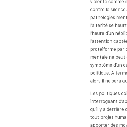
violente comme i
contre le silence,
pathologies menta
l’altérité se heu
l’heure d’un néol
l’attention capt
protéiforme par de
mentale ne peut 
symptôme d’un dés
politique. A term
alors il ne sera q
Les politiques d
interrogeant d’ab
qu’il y a derrièr
tout projet humai
apporter des moye