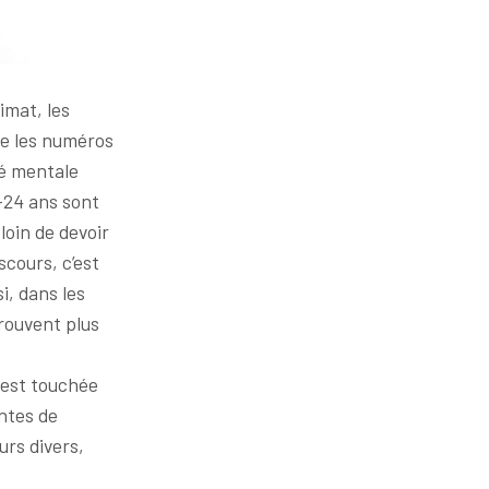
imat, les
ue les numéros
té mentale
-24 ans sont
loin de devoir
scours, c’est
i, dans les
trouvent plus
 est touchée
ntes de
rs divers,