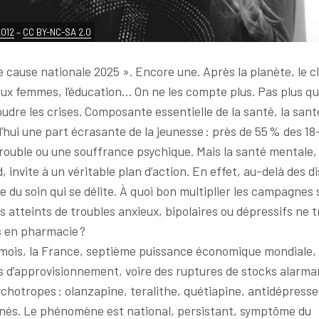
2012
–
CC BY-NC-SA 2.0
de cause nationale 2025 ». Encore une. Après la planète, le cl
aux femmes, l’éducation… On ne les compte plus. Pas plus q
udre les crises. Composante essentielle de la santé, la san
hui une part écrasante de la jeunesse : près de 55 % des 18
rouble ou une souffrance psychique. Mais la santé mentale, 
 invite à un véritable plan d’action. En effet, au-delà des di
e du soin qui se délite. À quoi bon multiplier les campagnes s
ts atteints de troubles anxieux, bipolaires ou dépressifs ne 
s en pharmacie ?
 mois, la France, septième puissance économique mondiale,
és d’approvisionnement, voire des ruptures de stocks alarma
hotropes : olanzapine, teralithe, quétiapine, antidépresseu
nés. Le phénomène est national, persistant, symptôme du