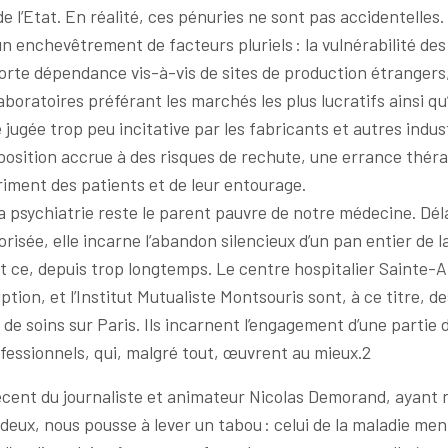
l’Etat. En réalité, ces pénuries ne sont pas accidentelles. 
un enchevêtrement de facteurs pluriels : la vulnérabilité de
forte dépendance vis-à-vis de sites de production étrangers
aboratoires préférant les marchés les plus lucratifs ainsi qu
 jugée trop peu incitative par les fabricants et autres indust
xposition accrue à des risques de rechute, une errance thér
iment des patients et de leur entourage.
a psychiatrie reste le parent pauvre de notre médecine. Dél
risée, elle incarne l’abandon silencieux d’un pan entier de l
t ce, depuis trop longtemps. Le centre hospitalier Sainte-A
tion, et l’Institut Mutualiste Montsouris sont, à ce titre, des
e de soins sur Paris. Ils incarnent l’engagement d’une partie 
fessionnels, qui, malgré tout, œuvrent au mieux.2
cent du journaliste et animateur Nicolas Demorand, ayant r
 deux, nous pousse à lever un tabou : celui de la maladie men