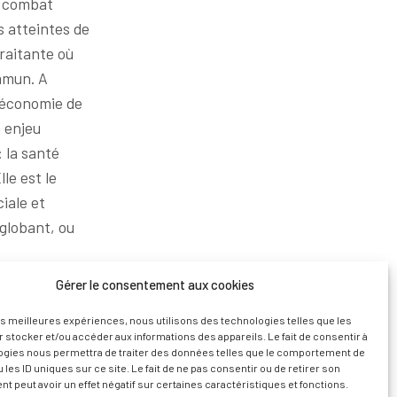
n combat
es atteintes de
traitante où
ommun. A
e économie de
 enjeu
: la santé
le est le
iale et
globant, ou
Gérer le consentement aux cookies
 français, en
errogeons ce
les meilleures expériences, nous utilisons des technologies telles que les
 stocker et/ou accéder aux informations des appareils. Le fait de consentir à
roductiviste où
ogies nous permettra de traiter des données telles que le comportement de
tant, y
 les ID uniques sur ce site. Le fait de ne pas consentir ou de retirer son
 peut avoir un effet négatif sur certaines caractéristiques et fonctions.