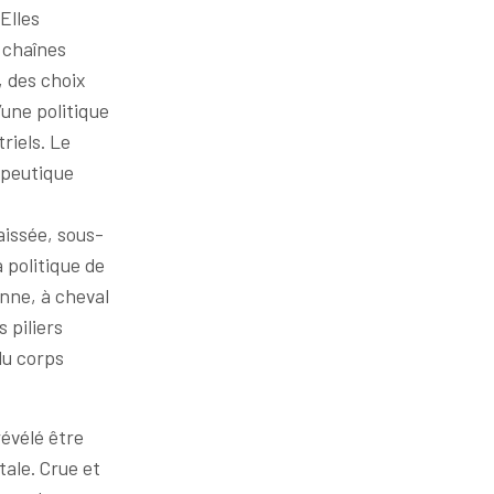
Elles
s chaînes
, des choix
’une politique
riels. Le
apeutique
aissée, sous-
a politique de
nne, à cheval
 piliers
du corps
évélé être
tale. Crue et