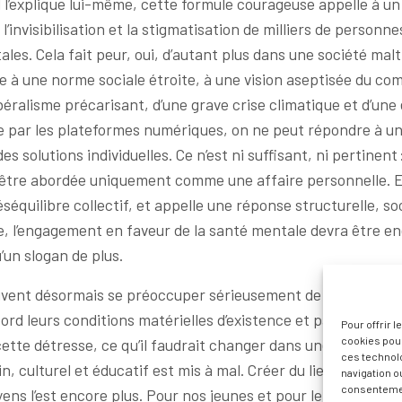
l l’explique lui-même, cette formule courageuse appelle à u
 l’invisibilisation et la stigmatisation de milliers de personn
les. Cela fait peur, oui, d’autant plus dans une société mal
rte à une norme sociale étroite, à une vision aseptisée du c
ibéralisme précarisant, d’une grave crise climatique et d’un
ée par les plateformes numériques, on ne peut répondre à un
s solutions individuelles. Ce n’est ni suffisant, ni pertinent 
être abordée uniquement comme une affaire personnelle. El
équilibre collectif, et appelle une réponse structurelle, soc
e, l’engagement en faveur de la santé mentale devra être en
u’un slogan de plus.
oivent désormais se préoccuper sérieusement de la santé des
ord leurs conditions matérielles d’existence et pas que. Int
Pour offrir 
cookies pour
e cette détresse, ce qu’il faudrait changer dans une société p
ces technol
n, culturel et éducatif est mis à mal. Créer du lien est impor
navigation ou
consentement
ns l’est encore plus. Pour nos jeunes et pour le futur.