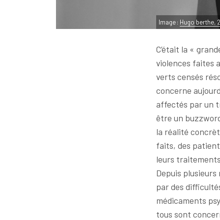
Image :
Hugo berthe, 
C’était la « gran
violences faites 
verts censés réso
concerne aujourd’
affectés par un t
être un buzzword,
la réalité concrèt
faits, des patien
leurs traitement
Depuis plusieurs
par des difficult
médicaments psyc
tous sont concer