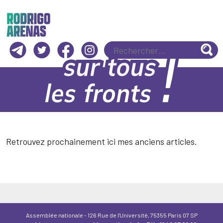
Skip
to
content
Rodrigo Arenas
Recher
Retrouvez prochainement ici mes anciens articles.
Assemblée nationale - 126 Rue de l'Université, 75355 Paris 07 SP