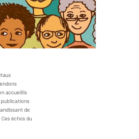
itaux
tendons
n accueillis
 publications
randissant de
. Ces échos du