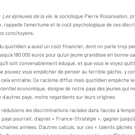
r
Les épreuves de la vie
, le sociologue Pierre Rosanvallon, p
, rappelle l’amertume et le coût psychologique de ces discr
os concitoyens.
u quotidien a aussi un coût financier, dont on parle trop p
usqu’à 180 000 euros pour qu’un jeune grandisse en bonne s
qu’il soit convenablement éduqué, et que vous le voyez quit
e pouvez vous empêcher de penser au terrible gâchis, y co
cela entraîne. Ce racisme diffus mais quotidien empêche les
potentiel économique, éloigne de notre pays des jeunes qui m
e d’autres pays, moins regardants sur leurs origines.
réduisions les discriminations raciales dans l’accès à l’emploi
e pays pourrait, d’après « France-Stratégie », gagner jusqu’à
ochaines années. D’autres calculs, sur ces « talents gâchés 