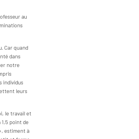
rofesseur au
iminations
eu. Car quand
anté dans
ter notre
mpris
 individus
ettent leurs
, le travail et
 1,5 point de
», estiment à