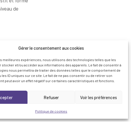
stit et forme
niveau de
ple : Comment
Gérer le consentement aux cookies
national
, plutôt que
les meilleures expériences, nous utilisons des technologies telles que les
 stocker et/ou accéder aux informations des appareils. Le fait de consentir à
lace pour que
ogies nous permettra de traiter des données telles que le comportement de
 d’autant nos
 les ID uniques sur ce site. Le fait de ne pas consentir ou de retirer son
 peut avoir un effet négatif sur certaines caractéristiques et fonctions.
cepter
Refuser
Voir les préférences
Politique de cookies