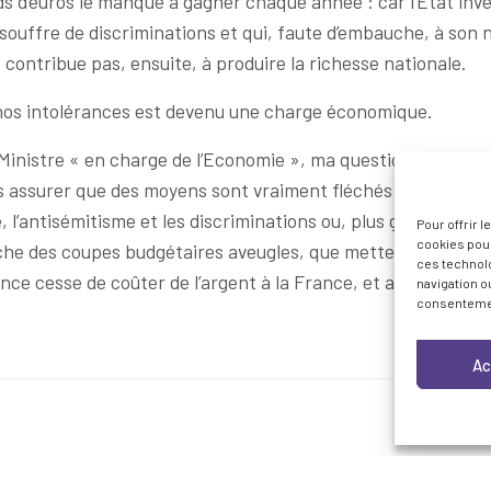
rds d’euros le manque à gagner chaque année : car l’État inve
souffre de discriminations et qui, faute d’embauche, à son 
ontribue pas, ensuite, à produire la richesse nationale.
e nos intolérances est devenu une charge économique.
Ministre « en charge de l’Economie », ma question est sim
 assurer que des moyens sont vraiment fléchés sur le Plan 
, l’antisémitisme et les discriminations ou, plus globalement
Pour offrir 
cookies pour
che des coupes budgétaires aveugles, que mettez-vous en p
ces technol
nce cesse de coûter de l’argent à la France, et appauvrisse
navigation ou
consentement
Ac