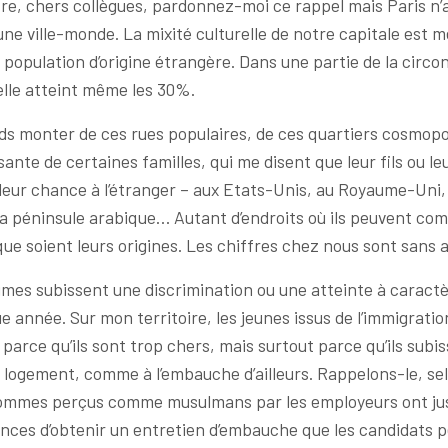
re, chers collègues, pardonnez-moi ce rappel mais Paris n’
une ville-monde. La mixité culturelle de notre capitale est
population d’origine étrangère. Dans une partie de la circo
, elle atteint même les 30%.
ds monter de ces rues populaires, de ces quartiers cosmopo
sante de certaines familles, qui me disent que leur fils ou leu
leur chance à l’étranger – aux Etats-Unis, au Royaume-Uni, 
la péninsule arabique… Autant d’endroits où ils peuvent com
que soient leurs origines. Les chiffres chez nous sont sans a
ctimes subissent une discrimination ou une atteinte à caractè
 année. Sur mon territoire, les jeunes issus de l’immigrati
parce qu’ils sont trop chers, mais surtout parce qu’ils subi
 logement, comme à l’embauche d’ailleurs. Rappelons-le, selo
ommes perçus comme musulmans par les employeurs ont jus
ances d’obtenir un entretien d’embauche que les candidats