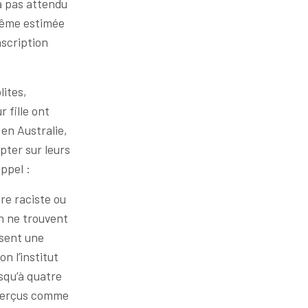
a pas attendu
 même estimée
nscription
lites,
r fille ont
en Australie,
pter sur leurs
ppel :
re raciste ou
on ne trouvent
ssent une
n l’institut
qu’à quatre
 perçus comme