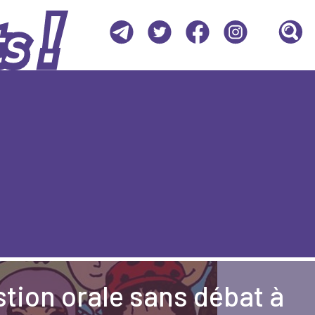
Recherc
stion orale sans débat à